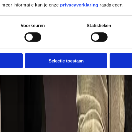
or meer informatie kun je onze
privacyverklaring
raadplegen.
Voorkeuren
Statistieken
 product tot presentatie, van communicatie tot campagne. Het merk als
ontwikkeling
04
Merkactivatie
Selectie toestaan
 team is gedreven, scherp en heeft een berg aan kennis en ervaring in
hangen. We houden van aanpakken, denken met je mee en werken met kor