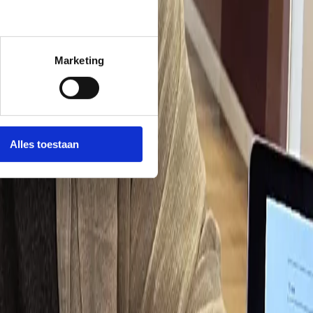
Marketing
 totaalbeleving.
Alles toestaan
 huis. Onze kracht? Ontwerpen met lef. Concepten met karakter.
te lijnen. Kortom: geen gedoe, wél resultaat.