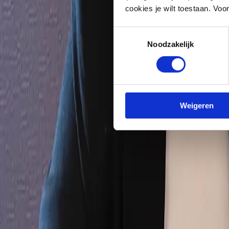
cookies je wilt toestaan. Vo
Services
Toestemmingsselectie
Onze expertise
Noodzakelijk
Bij Blikvangers bouwen we samen met onze klanten aan hun merk. Van
01
Conceptontwikkeling
02
Verpakkingsontwerp
03
Merk
Waarom merken ons kiezen
Weigeren
We doen ons werk met bakken energie en plezier – en dat voel je. Ons
Verpakkingen en merkbelevingen die de aandacht grijpen en blijven 